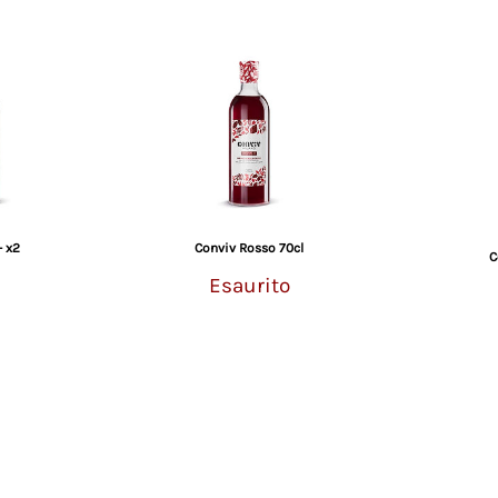
- x2
Conviv Rosso 70cl
C
Esaurito