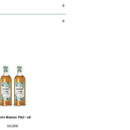
on le informazioni di
viv Bianco 70cl - x2
Prezzo
50,00€