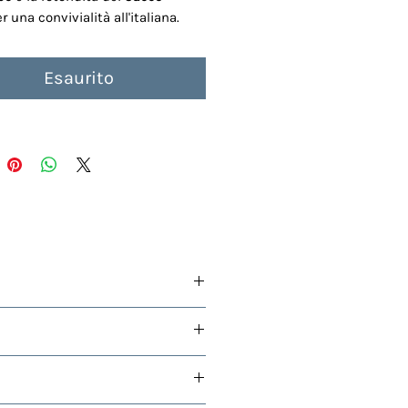
r una convivialità all'italiana.
Esaurito
e di genziana e china
. Il gusto
genziana, e le
note fresche
degli
me, coloranti naturali: estratti