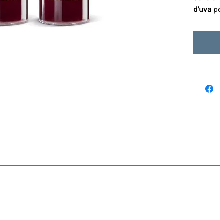
d'uva
pe
sso rubino
intenso, il suo profumo si connota per le
note amar
nto tra il
dolce
del succo d'uva, l'
amaro
di rabarbaro, china e 
rbe aromatiche, piante amaricanti, spezie e agrumi, succo di li
 sorbato. Senza glutine e lattosio.