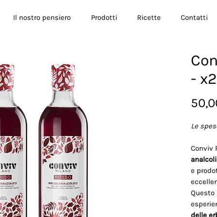
Il nostro pensiero
Prodotti
Ricette
Contatti
Con
- x2
50,0
Le spes
Conviv 
analcol
e prodo
eccelle
Questo I
esperie
delle e