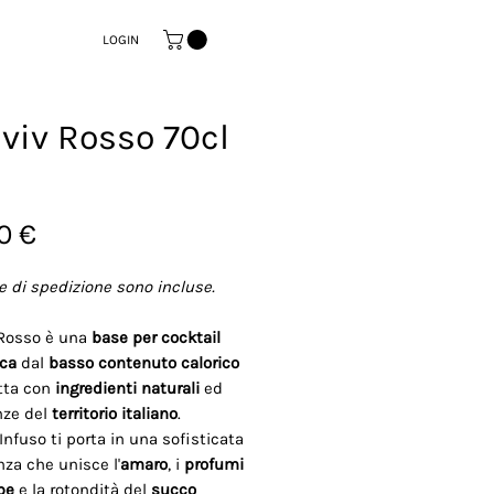
LOGIN
viv Rosso 70cl
Prezzo
0 €
e di spedizione sono incluse.
Rosso è una
base per cocktail
ica
dal
basso contenuto calorico
tta con
ingredienti naturali
ed
nze del
territorio italiano
.
nfuso ti porta in una sofisticata
nza che unisce l'
amaro
, i
profumi
rbe
e la rotondità del
succo