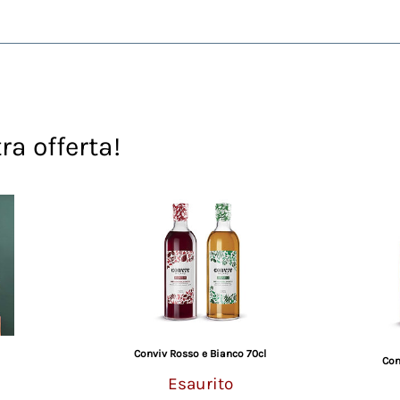
g di prodotto:
 Rosso.
isponibili nell'Unione Europea. Il cliente riceverà un'email c
partner.
ra offerta!
Conviv Rosso e Bianco 70cl
Con
Esaurito
zo