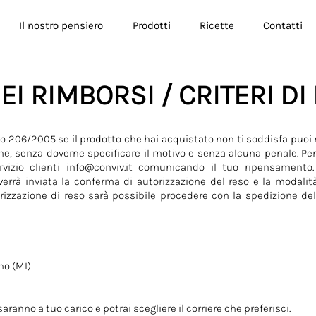
Il nostro pensiero
Prodotti
Ricette
Contatti
DEI RIMBORSI / CRITERI D
ivo 206/2005 se il prodotto che hai acquistato non ti soddisfa puoi r
ione, senza doverne specificare il motivo e senza alcuna penale. Per 
rvizio clienti
info@conviv.it
comunicando il tuo ripensamento. 
 verrà inviata la conferma di autorizzazione del reso e la modali
rizzazione di reso sarà possibile procedere con la spedizione del
no (MI)
ranno a tuo carico e potrai scegliere il corriere che preferisci.