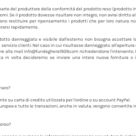
arte del produttore della conformità del prodotto reso (prodotto inte
orni. Se il prodotto dovesse risultare non integro, non avrai diritto a
no restituire per ripensamento i prodotti che per loro natura no
terarsi rapidamente.
otto danneggiato e visibile dall'esterno non bisogna accettare l
o servizio clienti. Nel caso in cui risultasse danneggiato all'apertur
re alla mail
info@fundeghera1939.com
richiedendone l'intervento. 
ta in volta decideremo se inviare una intera nuova fornitura o i
enaro?
te su carta di credito utilizzata per l'ordine o su account PayPal.
Europea e tutte le transazioni, anche in valuta, vengono convertite i
borso?